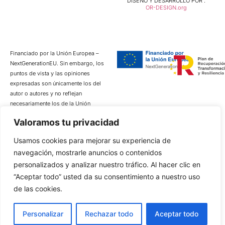
DISEÑO Y DESARROLLO POR :
OR-DESIGN.org
Financiado por la Unión Europea –
NextGenerationEU. Sin embargo, los
puntos de vista y las opiniones
expresadas son únicamente los del
autor o autores y no reflejan
necesariamente los de la Unión
Europea o la Comisión Europea. Ni
Valoramos tu privacidad
la Unión Europea ni la Comisión
Europea pueden ser consideradas
Usamos cookies para mejorar su experiencia de
responsables de las mismas.
navegación, mostrarle anuncios o contenidos
personalizados y analizar nuestro tráfico. Al hacer clic en
“Aceptar todo” usted da su consentimiento a nuestro uso
de las cookies.
Personalizar
Rechazar todo
Aceptar todo