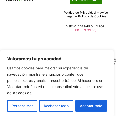
Política de Privacidad
–
Aviso
Legal
–
Política de Cookies
DISEÑO Y DESARROLLO POR :
OR-DESIGN.org
Financiado por la Unión Europea –
Valoramos tu privacidad
NextGenerationEU. Sin embargo, los
puntos de vista y las opiniones
Usamos cookies para mejorar su experiencia de
expresadas son únicamente los del
navegación, mostrarle anuncios o contenidos
autor o autores y no reflejan
necesariamente los de la Unión
personalizados y analizar nuestro tráfico. Al hacer clic en
Europea o la Comisión Europea. Ni
“Aceptar todo” usted da su consentimiento a nuestro uso
la Unión Europea ni la Comisión
de las cookies.
Europea pueden ser consideradas
responsables de las mismas.
Personalizar
Rechazar todo
Aceptar todo